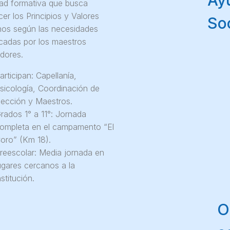
Ay
dad formativa que busca
cer los Principios y Valores
Soc
anos según las necesidades
ficadas por los maestros
adores.
articipan: Capellanía,
sicología, Coordinación de
ección y Maestros.
rados 1° a 11°: Jornada
ompleta en el campamento “El
oro” (Km 18).
reescolar: Media jornada en
ugares cercanos a la
nstitución.
O