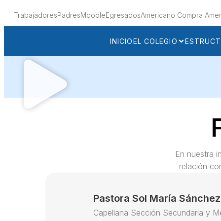
Trabajadores
Padres
Moodle
Egresados
Americano Compra Amer
INICIO
EL COLEGIO
ESTRUCT
En nuestra i
relación co
Pastora Sol María Sánchez
Capellana Sección Secundaria y M