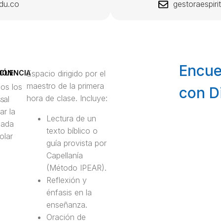
du.co
gestoraespir
Encue
IÓN
CUENCIA
Espacio dirigido por el
maestro de la primera
os los
con D
hora de clase. Incluye:
os
 al
iar la
Lectura de un
nada
texto bíblico o
olar
guía provista por
Capellanía
(Método IPEAR).
Reflexión y
énfasis en la
enseñanza.
Oración de