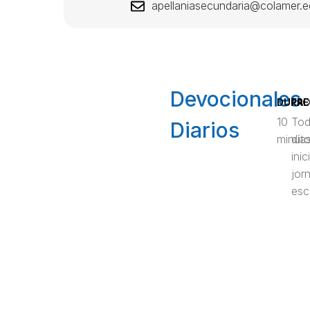
apellaniasecundaria@colamer.e
Devocionales
DURAC
FRE
10
Tod
Diarios
minut
días
inic
jor
esc