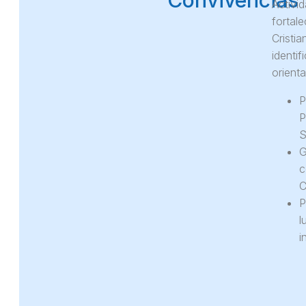
Convivencias
Activi
fortale
Cristi
identi
orient
P
P
S
G
c
C
P
l
i