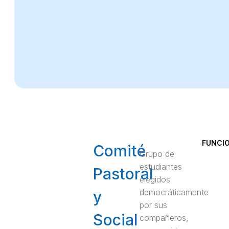
FUNCI
Comité
Grupo de
estudiantes
Pastoral
elegidos
democráticamente
y
por sus
Social
compañeros,