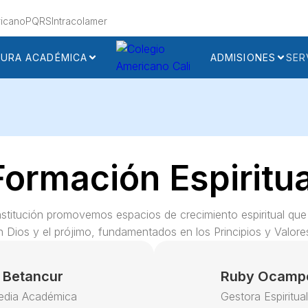
icano
PQRS
Intracolamer
URA ACADÉMICA
ADMISIONES
SER
Formación Espiritua
nstitución promovemos espacios de crecimiento espiritual que 
n Dios y el prójimo, fundamentados en los Principios y Valores
 Betancur
Ruby Ocamp
edia Académica
Gestora Espiritua