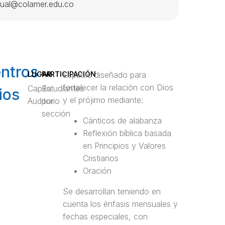
itual@colamer.edu.co
ntros
LUGAR
PARTICIPACIÓN
Espacio diseñado para
fortalecer la relación con Dios
Capilla
Estudiantes
ios
y el prójimo mediante:
Auditorio
por
sección
Cánticos de alabanza
Reflexión bíblica basada
en Principios y Valores
Cristianos
Oración
Se desarrollan teniendo en
cuenta los énfasis mensuales y
fechas especiales, con