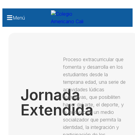
Menú
Proceso extracurricular que
fomenta y desarrolla en los
estudiantes desde la
temprana edad, una serie de
Jornada
actividades lúdicas
formativas, que posibiliten
Extendida
hacer del arte, el deporte, y
la innovación un medio
socializador que permita la
identidad, la integración y
participación de los