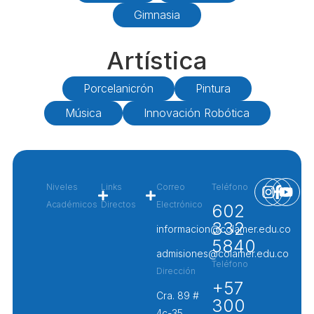
Gimnasia
Artística
Porcelanicrón
Pintura
Música
Innovación Robótica
Niveles
Links
Correo
Teléfono
Académicos
Directos
Electrónico
602
332
Preescolar
Intracolamer
informacion@colamer.edu.co
5840
Primaria
BEAM
admisiones@colamer.edu.co
Teléfono
Education
Dirección
Secundaria
+57
Moodle
Cra. 89 #
300
Admisiones
4c-35,