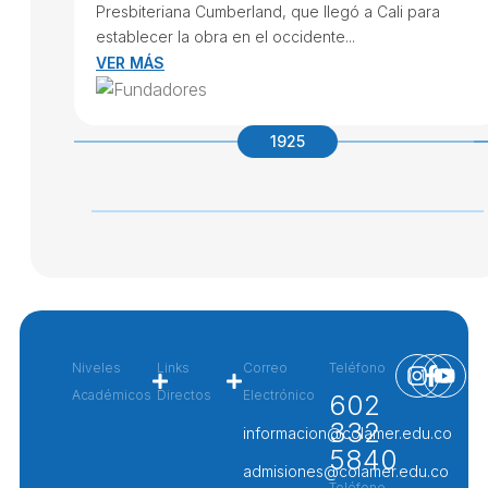
Presbiteriana Cumberland, que llegó a Cali para
establecer la obra en el occidente...
VER MÁS
1925
Niveles
Links
Correo
Teléfono
Académicos
Directos
Electrónico
602
332
Preescolar
Intracolamer
informacion@colamer.edu.co
5840
Primaria
BEAM
admisiones@colamer.edu.co
Teléfono